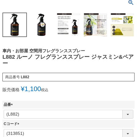
車内・お部屋 空間用フレグランススプレー
L882 ルーノ フレグランススプレー ジャスミン&ペア
ー
商品番号
L882
¥
1,100
販売価格
税込
品番
(
必
須
Cコード
)
(
必