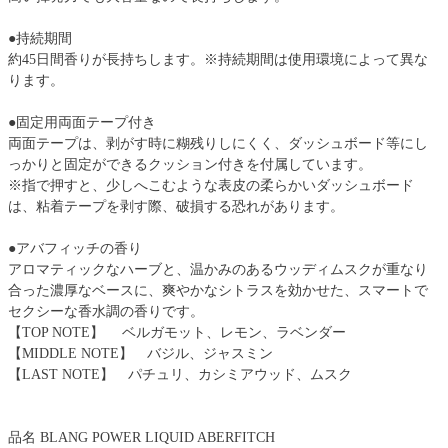
●持続期間
約45日間香りが長持ちします。※持続期間は使用環境によって異な
ります。
●固定用両面テープ付き
両面テープは、剥がす時に糊残りしにくく、ダッシュボード等にし
っかりと固定ができるクッション付きを付属しています。
※指で押すと、少しへこむような表皮の柔らかいダッシュボード
は、粘着テープを剥す際、破損する恐れがあります。
●アバフィッチの香り
アロマティックなハーブと、温かみのあるウッディムスクが重なり
合った濃厚なベースに、爽やかなシトラスを効かせた、スマートで
セクシーな香水調の香りです。
【TOP NOTE】 ベルガモット、レモン、ラベンダー
【MIDDLE NOTE】 バジル、ジャスミン
【LAST NOTE】 パチュリ、カシミアウッド、ムスク
品名 BLANG POWER LIQUID ABERFITCH