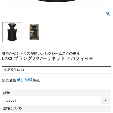
爽やかなシトラスが効いたセクシームスクの香り
L733 ブラング パワーリキッド アバフィッチ
商品番号
L733
¥
1,580
販売価格
税込
品番
(
必
須
送料について
)