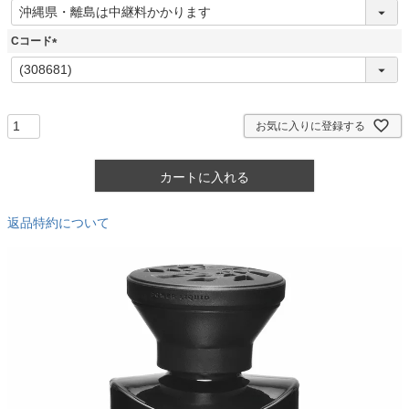
(
必
須
Cコード
)
(
必
須
)
お気に入りに登録する
カートに入れる
返品特約について