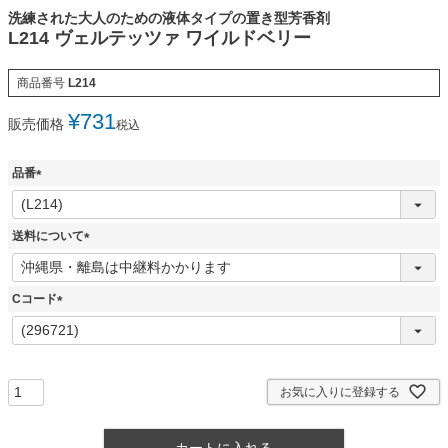
洗練された大人のための液体タイプの置き型芳香剤
L214 ヴェルテッツァ ワイルドベリー
商品番号
L214
¥
731
販売価格
税込
品番
(
必
須
送料について
)
(
必
須
Cコード
)
(
必
須
)
お気に入りに登録する