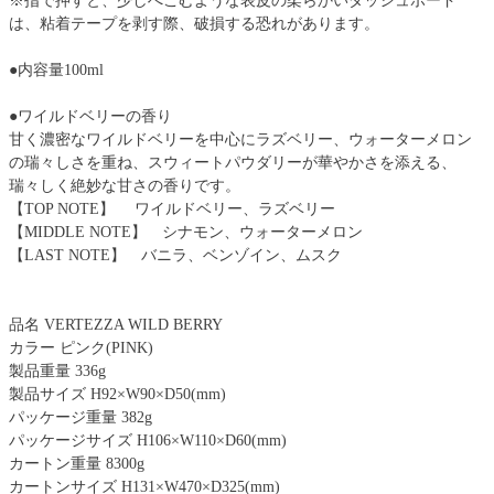
※指で押すと、少しへこむような表皮の柔らかいダッシュボード
は、粘着テープを剥す際、破損する恐れがあります。
●内容量100ml
●ワイルドベリーの香り
甘く濃密なワイルドベリーを中心にラズベリー、ウォーターメロン
の瑞々しさを重ね、スウィートパウダリーが華やかさを添える、
瑞々しく絶妙な甘さの香りです。
【TOP NOTE】 ワイルドベリー、ラズベリー
【MIDDLE NOTE】 シナモン、ウォーターメロン
【LAST NOTE】 バニラ、ベンゾイン、ムスク
品名 VERTEZZA WILD BERRY
カラー ピンク(PINK)
製品重量 336g
製品サイズ H92×W90×D50(mm)
パッケージ重量 382g
パッケージサイズ H106×W110×D60(mm)
カートン重量 8300g
カートンサイズ H131×W470×D325(mm)