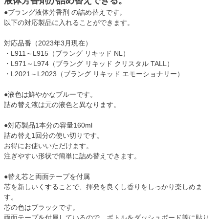
液体芳香剤が詰め替えできる。
●ブラング液体芳香剤 の詰め替えです。
以下の対応製品に入れることができます。
対応品番（2023年3月現在）
・L911～L915（ブラング リキッド NL）
・L971～L974（ブラング リキッド クリスタル TALL）
・L2021～L2023（ブラング リキッド エモーショナリー）
●液色は鮮やかなブルーです。
詰め替え液は元の液色と異なります。
●対応製品1本分の容量160ml
詰め替え1回分の使い切りです。
お得にお使いいただけます。
注ぎやすい形状で簡単に詰め替えできます。
●替え芯と両面テープを付属
芯を新しいくすることで、揮発を良くし香りをしっかり楽しめま
す。
芯の色はブラックです。
両面テープを付属しているので、ボトルをダッシュボード等に貼り