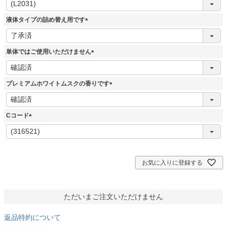
必
須
液体タイプの詰め替え用です
)
(
必
須
単体ではご使用いただけません
)
(
必
須
プレミアムホワイトムスクの香りです
)
(
必
須
Cコード
)
(
必
須
)
お気に入りに登録する
ただいまご注文いただけません
返品特約について