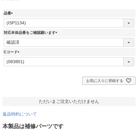
品番
(
必
須
対応本体品番をご確認願います
)
(
必
須
Cコード
)
(
必
須
)
お気に入りに登録する
ただいまご注文いただけません
返品特約について
本製品は補修パーツです