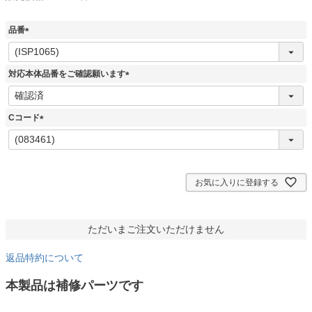
品番
(
必
須
対応本体品番をご確認願います
)
(
必
須
Cコード
)
(
必
須
)
お気に入りに登録する
ただいまご注文いただけません
返品特約について
本製品は補修パーツです