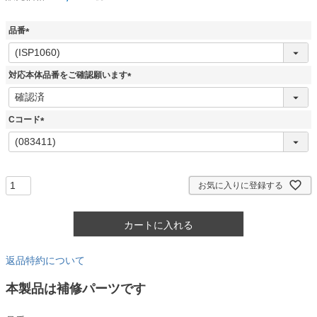
品番
(
必
須
対応本体品番をご確認願います
)
(
必
須
Cコード
)
(
必
須
)
お気に入りに登録する
カートに入れる
返品特約について
本製品は補修パーツです