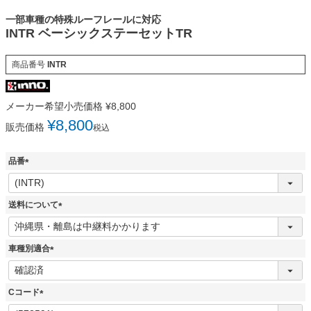
一部車種の特殊ルーフレールに対応
INTR ベーシックステーセットTR
商品番号
INTR
メーカー希望小売価格
¥
8,800
¥
8,800
販売価格
税込
品番
(
必
須
送料について
)
(
必
須
車種別適合
)
(
必
須
Cコード
)
(