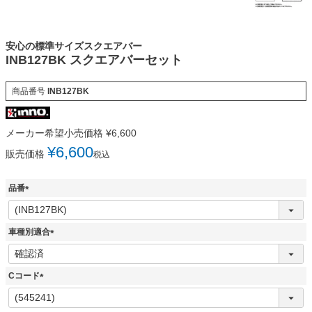
安心の標準サイズスクエアバー
INB127BK スクエアバーセット
商品番号
INB127BK
メーカー希望小売価格
¥
6,600
¥
6,600
販売価格
税込
品番
(
必
須
車種別適合
)
(
必
須
Cコード
)
(
必