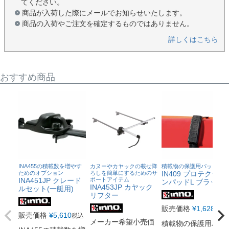
てください。
商品が入荷した際にメールでお知らせいたします。
商品の入荷やご注文を確定するものではありません。
詳しくはこちら
おすすめ商品
INA455の積載数を増やす
カヌーやカヤックの載せ降
積載物の保護用パッド
ためのオプション
ろしを簡単にするためのサ
IN409 プロテクショ
INA451JP クレード
ポートアイテム
ンパッドL ブラック
INA453JP カヤック
ルセット(一艇用)
リフター
販売価格
¥
1,628
税込
販売価格
¥
5,610
税込
メーカー希望小売価
積載物の保護用パッ