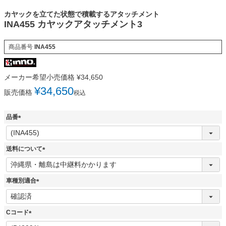
カヤックを立てた状態で積載するアタッチメント
INA455 カヤックアタッチメント3
商品番号
INA455
メーカー希望小売価格
¥
34,650
¥
34,650
販売価格
税込
品番
(
必
須
送料について
)
(
必
須
車種別適合
)
(
必
須
Cコード
)
(