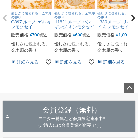
優しさに包まれる、金木犀
優しさに包まれる、金木犀
優しさに包まれる、金木犀
の香り
の香り
の香り
G897 ルーノ ゲル キ
H1821 ルーノ ハン
L389 ルーノ リキッ
ンモクセイ
ギング キンモクセイ
ド キンモクセイ
販売価格
¥
700
販売価格
¥
600
販売価格
¥
1,001
税込
税込
税込
優しさに包まれる、
優しさに包まれる、
優しさに包まれる、
金木犀の香り
金木犀の香り
金木犀の香り
詳細を見る
詳細を見る
詳細を見る
ペー
ジト
会員登録（無料）
ップ
へ
モニター募集など会員限定速報中!!
(ご購入には会員登録が必要です)