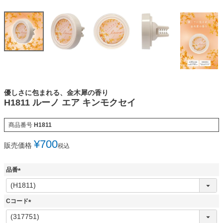
優しさに包まれる、金木犀の香り
H1811 ルーノ エア キンモクセイ
商品番号
H1811
¥
700
販売価格
税込
品番
(
必
須
Cコード
)
(
必