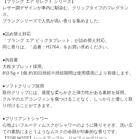
【ブラング エア セレクト シリーズ】
レザー調デザインが車内に馴染む、クリップタイプのフレグラン
ス。
ブラングシリーズで人気が高い香りを集めました。
●詰め替え対応
「ブラング エア ビッグタブレット」が詰め替え対応。
同じ香りは、「品番：H1764」をお買い求めください。
●内容量
大粒タブレット採用。
約3.5g × 1個 約30日持続※持続期間は使用環境により前後します。
●ソフトクリップ採用
取付クリップには、適度な柔らかさと弾力性がある素材を採用。
クルマのエアコンフィンを傷つけることなく、しっかりと優しく取
り付けることができます。
●ブリリアントシャワー
心地よいフルーティムスクがシャワーのように降りそそぎ、洗い立
ての素肌にまとうようなムスクの余韻が印象的な香りです。
【TOP NOTE】レッドアップル、リーフィーグリーン