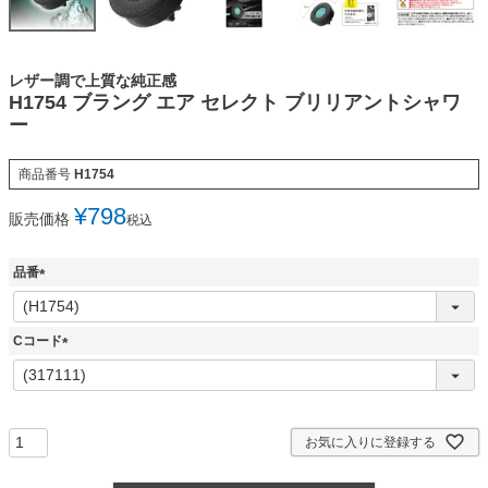
レザー調で上質な純正感
H1754 ブラング エア セレクト ブリリアントシャワ
ー
商品番号
H1754
¥
798
販売価格
税込
品番
(
必
須
Cコード
)
(
必
須
)
お気に入りに登録する