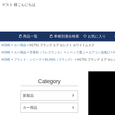
ゲスト 様こんにちは
商品一覧
車種別適合検索
お気に入り
HOME
カー用品
H1751 ブラング エア セレクト ホワイトムスク
HOME
カー用品
芳香剤（フレグランス）
シーンで選ぶ
エアコン送風口
HOME
ブランド・シリーズ
BLANG（ブラング）
H1751 ブラング エア セ
Category
新製品
カー用品