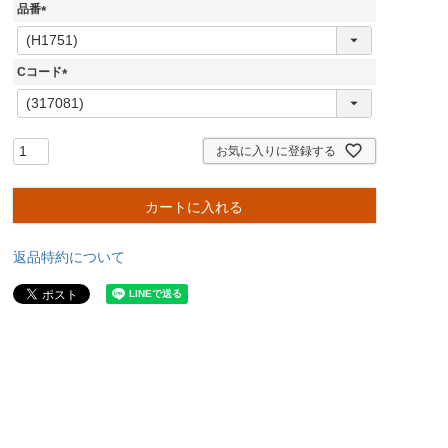
品番
(
必
須
Cコード
)
(
必
須
)
お気に入りに登録する
カートに入れる
返品特約について