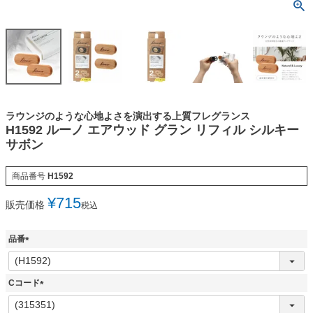
ラウンジのような心地よさを演出する上質フレグランス
H1592 ルーノ エアウッド グラン リフィル シルキー
サボン
商品番号
H1592
¥
715
販売価格
税込
品番
(
必
須
Cコード
)
(
必