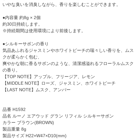
いやな臭いを消臭しながら、香りを楽しむことができます。
●内容量 約8g × 2個
約30日持続します。
※持続期間は使用環境により前後します。
●シルキーサボンの香り
気品あふれるジャスミンやホワイトピーチの瑞々しい香りを、ムス
クが柔らかく包む、
爽やかな朝に香るサボンのような、清潔感溢れるフローラルムスク
の香り。
【TOP NOTE】アップル、フリージア、レモン
【MIDDLE NOTE】ローズ、ジャスミン、ホワイトピーチ
【LAST NOTE】ムスク、アンバー
品番 H1592
品名 ルーノ エアウッド グラン リフィル シルキーサボン
カラー ブラウン(BROWN)
製品重量 8g
製品サイズ H22×W47×D10(mm)