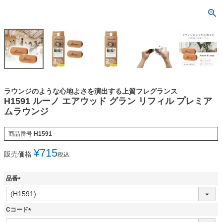
ラウンジのような心地よさを演出する上質フレグランス
H1591 ルーノ エアウッド グラン リフィル プレミア
ムラウンジ
商品番号
H1591
¥
715
販売価格
税込
品番
(
必
須
Cコード
)
(