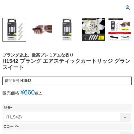
ブラング史上、最高プレミアムな香り
H1542 ブラング エアスティックカートリッジ グラン
スイート
商品番号
H1542
¥
660
販売価格
税込
品番
(
必
須
Cコード
)
(