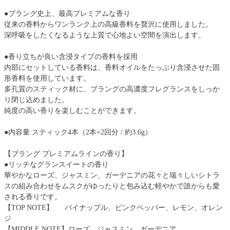
●ブラング史上、最高プレミアムな香り
従来の香料からワンランク上の高級香料を贅沢に使用しました。
深呼吸をしたくなるような上質で心地よい空間を演出します。
●香り立ちが良い含浸タイプの香料を採用
内部にセットしている香料は、香料オイルをたっぷり含浸させた固
形香料を使用しています。
多孔質のスティック材に、ブラングの高濃度フレグランスをしっか
り閉じ込めました。
純度の高い香りを楽しむことができます。
●内容量:スティック4本（2本×2回分 / 約3.6g）
【ブラング プレミアムラインの香り】
●リッチなグランスイートの香り
華やかなローズ、ジャスミン、ガーデニアの花々と瑞々しいシトラ
スの組み合わせをムスクがゆったりと包み込む軽やかで誰からも愛
される香りです。
【TOP NOTE】 パイナップル、ピンクペッパー、レモン、オレン
ジ
【MIDDLE NOTE】ローズ、ジャスミン、ガーデニア