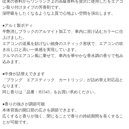
従来の香料からワンランク上の高級香料を贅沢に使用したをエアコ
ン取り付けタイプの芳香剤です。
深呼吸をしたくなるような上質で心地よい空間を演出します。
●アルミ製ボディ
半艶消しブラックのアルマイト加工で、車内に溶け込むカラーに仕
上げました。
エアコンの送風を妨げない細身のスティック形状で、エアコンの吹
き出し口と高い一体感を実現しています。
クルマのエアコン風に乗せて、車内を華やかな香水調の香りで包み
込みます。
●中身が詰替えできます
「ブラング エアスティック カートリッジ」が詰め替え対応品と
なります。
同じ香りは「品番：H1543」をお買い求めください。
●香りの強さが調節可能
本体背面の開口部の広さを調節できます。
広くすると香りが強く、閉じることで香りの持続期間を長くするこ
とが可能です。