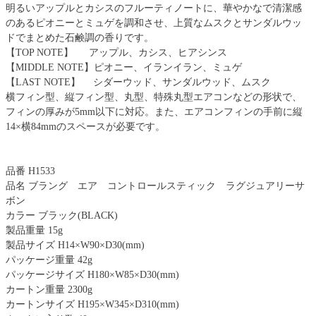
明るいアップルとカシスのフルーティノートに、華やかなで清潔感
のあるピオニーとミュゲを調和させ、上質なムスクとサンダルウッ
ドでまとめた石鹸調の香りです。
【TOP NOTE】 アップル、カシス、ヒアシンス
【MIDDLE NOTE】ピオニー、イランイラン、ミュゲ
【LAST NOTE】 シダーウッド、サンダルウッド、ムスク
横フィン型、縦フィン型、丸型、特殊丸型エアコンなどの形状で、
フィンの厚みが5mm以下に対応。また、エアコンフィンの手前に縦
14×横84mmのスペースが必要です。
品番 H1533
品名 ブラング エア コントロールスティック ラグジュアリーサ
ボン
カラー ブラック(BLACK)
製品重量 15g
製品サイズ H14×W90×D30(mm)
パッケージ重量 42g
パッケージサイズ H180×W85×D30(mm)
カートン重量 2300g
カートンサイズ H195×W345×D310(mm)