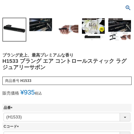
ブラング史上、最高プレミアムな香り
H1533 ブラング エア コントロールスティック ラグ
ジュアリーサボン
商品番号
H1533
¥
935
販売価格
税込
品番
(
必
須
Cコード
)
(