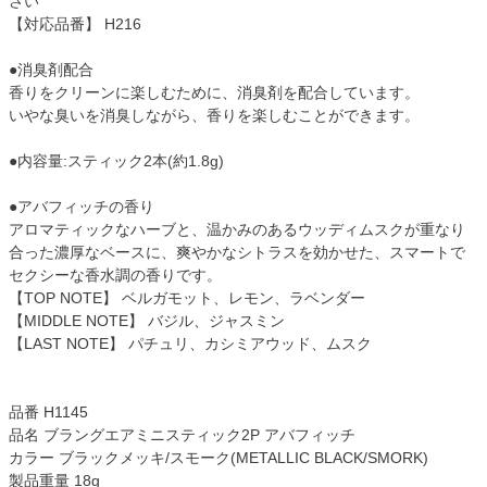
さい
【対応品番】 H216
●消臭剤配合
香りをクリーンに楽しむために、消臭剤を配合しています。
いやな臭いを消臭しながら、香りを楽しむことができます。
●内容量:スティック2本(約1.8g)
●アバフィッチの香り
アロマティックなハーブと、温かみのあるウッディムスクが重なり
合った濃厚なベースに、爽やかなシトラスを効かせた、スマートで
セクシーな香水調の香りです。
【TOP NOTE】 ベルガモット、レモン、ラベンダー
【MIDDLE NOTE】 バジル、ジャスミン
【LAST NOTE】 パチュリ、カシミアウッド、ムスク
品番 H1145
品名 ブラングエアミニスティック2P アバフィッチ
カラー ブラックメッキ/スモーク(METALLIC BLACK/SMORK)
製品重量 18g