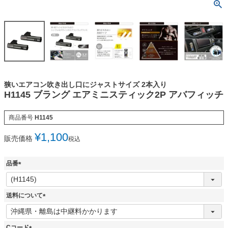
狭いエアコン吹き出し口にジャストサイズ 2本入り
H1145 ブラング エアミニスティック2P アバフィッチ
商品番号
H1145
¥
1,100
販売価格
税込
品番
(
必
須
送料について
)
(
必
須
Cコード