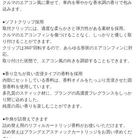
クルマのエアコン風に乗せて、車内を華やかな香水調の香りで包み
込みます。
●ソフトクリップ採用
取付クリップには、適度な柔らかさと弾力性がある素材を採用。
クルマのエアコンフィンを傷つけることなく、しっかりと優しく取
り付けることができます。
クリップは360°回転するので、あらゆる形状のエアコンフィンに対
応。
取り付けた状態で、エアコン風の向きを調節することもできます。
●香り立ちが良い含浸タイプの香料を採用
内部にセットしている香料は、香料オイルをたっぷり含浸させた固
形香料を使用しています。
多孔質のスティック材に、ブラングの高濃度フレグランスをしっか
り閉じ込めました。
純度の高い香りを楽しむことができます。
●中身が詰替えできます
詰め替え用のリフィルカートリッジ香料がお使いいただけます。
詰め替えはブラングエアスティックカートリッジをお買い求めくだ