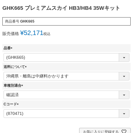
GHK665 プレミアムスカイ HB3/HB4 35Wキット
商品番号
GHK665
¥
52,171
販売価格
税込
品番
(
必
須
送料について
)
(
必
須
車種別適合
)
(
必
須
Cコード
)
(
必
須
)
お気に入りに登録する