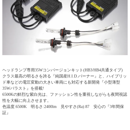
ヘッドランプ専用35Wコンバージョンキット(HB3/HB4共通タイプ)
クラス最高の明るさを誇る『純国産H.I.D.バーナー』と、ハイブリッ
ド車などの電圧変動の大きい車両にも対応する新開発『小型薄型
35Wバラスト』を搭載!
6500Kの鮮烈な紫白光は、ファッション性を重視しながらも夜間視認
性を大幅に向上させます。
色温度:6500K 明るさ:2400lm 見やすさ(Ra):87 安心の『3年間保
証』