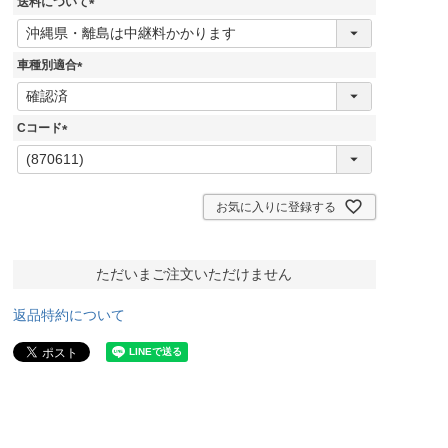
送料について
)
(
必
須
車種別適合
)
(
必
須
Cコード
)
(
必
須
)
お気に入りに登録する
ただいまご注文いただけません
返品特約について