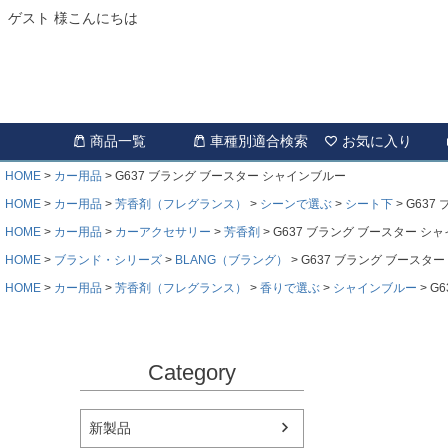
ゲスト 様こんにちは
商品一覧
車種別適合検索
お気に入り
HOME
カー用品
G637 ブラング ブースター シャインブルー
HOME
カー用品
芳香剤（フレグランス）
シーンで選ぶ
シート下
G637
HOME
カー用品
カーアクセサリー
芳香剤
G637 ブラング ブースター シ
HOME
ブランド・シリーズ
BLANG（ブラング）
G637 ブラング ブースタ
HOME
カー用品
芳香剤（フレグランス）
香りで選ぶ
シャインブルー
G
Category
新製品