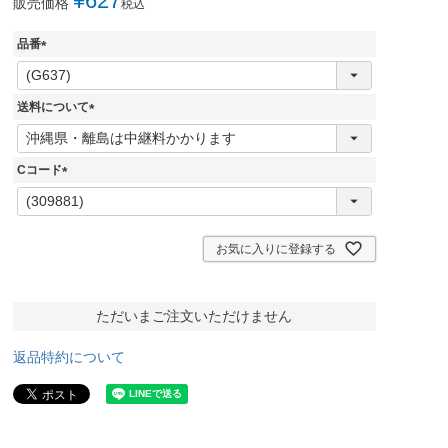
¥
627
販売価格
税込
品番
(
必
須
送料について
)
(
必
須
Cコード
)
(
必
須
)
お気に入りに登録する
ただいまご注文いただけません
返品特約について