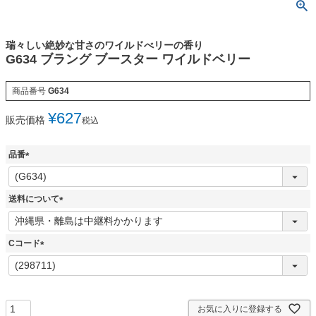
瑞々しい絶妙な甘さのワイルドべリーの香り
G634 ブラング ブースター ワイルドベリー
商品番号
G634
¥
627
販売価格
税込
品番
(
必
須
送料について
)
(
必
須
Cコード
)
(
必
須
)
お気に入りに登録する