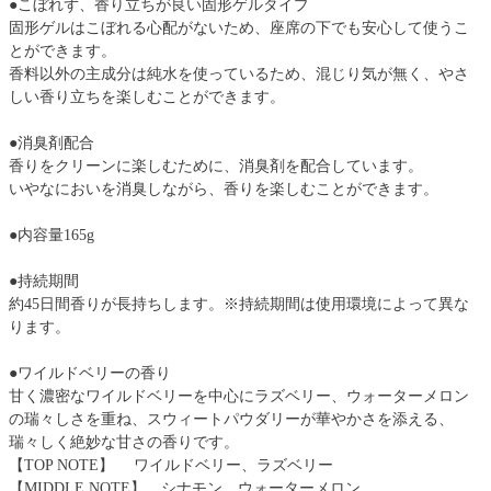
●こぼれず、香り立ちが良い固形ゲルタイプ
固形ゲルはこぼれる心配がないため、座席の下でも安心して使うこ
とができます。
香料以外の主成分は純水を使っているため、混じり気が無く、やさ
しい香り立ちを楽しむことができます。
●消臭剤配合
香りをクリーンに楽しむために、消臭剤を配合しています。
いやなにおいを消臭しながら、香りを楽しむことができます。
●内容量165g
●持続期間
約45日間香りが長持ちします。※持続期間は使用環境によって異な
ります。
●ワイルドベリーの香り
甘く濃密なワイルドベリーを中心にラズベリー、ウォーターメロン
の瑞々しさを重ね、スウィートパウダリーが華やかさを添える、
瑞々しく絶妙な甘さの香りです。
【TOP NOTE】 ワイルドベリー、ラズベリー
【MIDDLE NOTE】 シナモン、ウォーターメロン