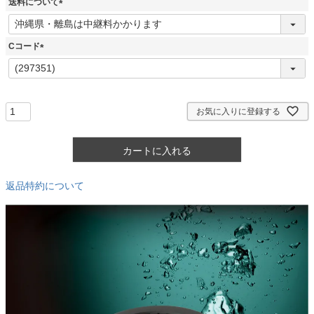
送料について
)
(
必
須
Cコード
)
(
必
須
)
お気に入りに登録する
カートに入れる
返品特約について