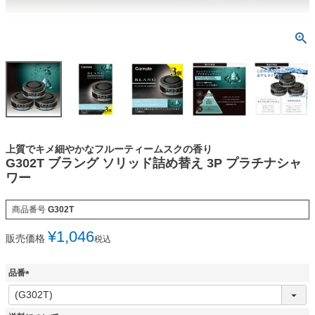
上質でキメ細やかなフルーティームスクの香り
G302T ブラング ソリッド詰め替え 3P プラチナシャ
ワー
商品番号
G302T
¥
1,046
販売価格
税込
品番
(
必
須