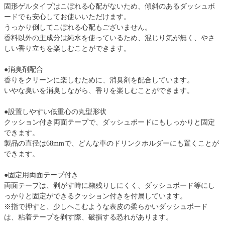
固形ゲルタイプはこぼれる心配がないため、傾斜のあるダッシュボ
ードでも安心してお使いいただけます。
うっかり倒してこぼれる心配もございません。
香料以外の主成分は純水を使っているため、混じり気が無く、やさ
しい香り立ちを楽しむことができます。
●消臭剤配合
香りをクリーンに楽しむために、消臭剤を配合しています。
いやな臭いを消臭しながら、香りを楽しむことができます。
●設置しやすい低重心の丸型形状
クッション付き両面テープで、ダッシュボードにもしっかりと固定
できます。
製品の直径は68mmで、どんな車のドリンクホルダーにも置くことが
できます。
●固定用両面テープ付き
両面テープは、剥がす時に糊残りしにくく、ダッシュボード等にし
っかりと固定ができるクッション付きを付属しています。
※指で押すと、少しへこむような表皮の柔らかいダッシュボード
は、粘着テープを剥す際、破損する恐れがあります。