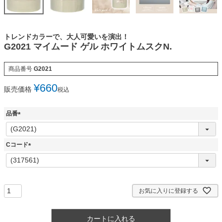
トレンドカラーで、大人可愛いを演出！
G2021 マイムード ゲル ホワイトムスクN.
商品番号
G2021
¥
660
販売価格
税込
品番
(
必
須
Cコード
)
(
必
須
)
お気に入りに登録する
カートに入れる