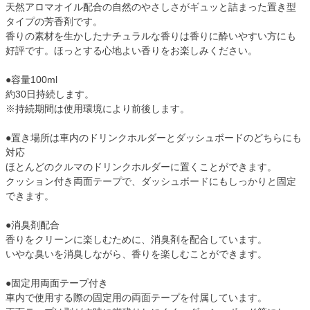
天然アロマオイル配合の自然のやさしさがギュッと詰まった置き型
タイプの芳香剤です。
香りの素材を生かしたナチュラルな香りは香りに酔いやすい方にも
好評です。ほっとする心地よい香りをお楽しみください。
●容量100ml
約30日持続します。
※持続期間は使用環境により前後します。
●置き場所は車内のドリンクホルダーとダッシュボードのどちらにも
対応
ほとんどのクルマのドリンクホルダーに置くことができます。
クッション付き両面テープで、ダッシュボードにもしっかりと固定
できます。
●消臭剤配合
香りをクリーンに楽しむために、消臭剤を配合しています。
いやな臭いを消臭しながら、香りを楽しむことができます。
●固定用両面テープ付き
車内で使用する際の固定用の両面テープを付属しています。