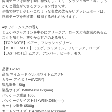
両面テープは剥がす時に糊残りしにくく、ダッシュボード等にしっ
かりと固定ができるクッション付きです。
※指で押すと少しへこむような表皮の柔らかいダッシュボードは、
粘着テープを剥す際、破損する恐れがあります。
●ホワイトムスクの香り
ミュゲやジャスミンを中心にフリージア、ローズと清潔感のあるム
スクを加えた、爽やかな甘さのある香り。
【TOP NOTE】ペアー、フレッシュグリーン
【MIDDLE NOTE】ミュゲ、ジャスミン、フリージア、ローズ
【LAST NOTE】ムスク、アンバー、ピーチ、モス
品番 G2021
品名 マイムード ゲル ホワイトムスクN.
カラー アイボリー(IVORY)
製品重量 158g
製品サイズ H58×W68×D68(mm)
パッケージ重量 160g
パッケージサイズ H58×W68×D68(mm)
カートン重量 6500g
カートンサイズ H147×W355×D288(mm)