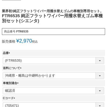
業界初!純正フラットワイパー用撥水替えゴムの車種別専用セット。
FTR6535 純正フラットワイパー用撥水替えゴム車種
別セット(シエンタ)
商品番号
FTR6535
¥
2,970
販売価格
税込
品番
(
必
須
送料について
)
(
必
須
車種別適合
)
(
必
須
Cコード
)
(