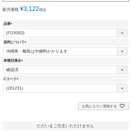
¥
3,122
販売価格
税込
品番
(
必
須
送料について
)
(
必
須
車種別適合
)
(
必
須
Cコード
)
(
必
須
)
お気に入りに登録する
ただいまご注文いただけません