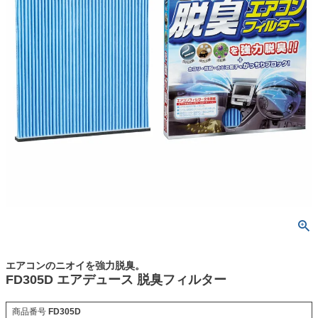
エアコンのニオイを強力脱臭。
FD305D エアデュース 脱臭フィルター
商品番号
FD305D