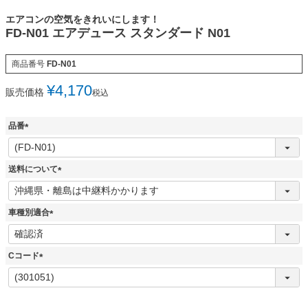
エアコンの空気をきれいにします！
FD-N01 エアデュース スタンダード N01
商品番号
FD-N01
¥
4,170
販売価格
税込
品番
(
必
須
送料について
)
(
必
須
車種別適合
)
(
必
須
Cコード
)
(
必
須