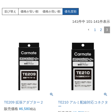
並び替え
価格が安い順
価格が高い順
優先度順
141
件中
101
-
141
件表示
1
2
3
TE209 拡張アダプター２
TE210 アルミ配線対応コネクタ
ー
販売価格
¥
6,580
税込