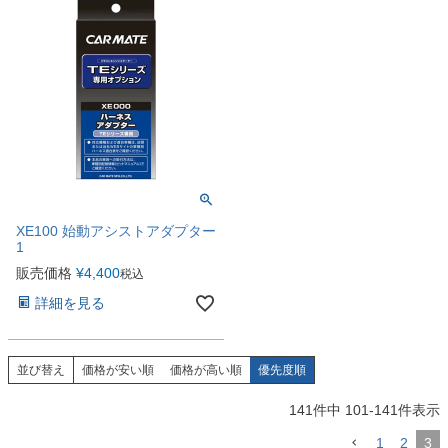
XE100 始動アシストアダプター
1
販売価格
¥
4,400
税込
詳細を見る
並び替え
価格が安い順
価格が高い順
優先度順
141
件中
101
-
141
件表示
1
2
3