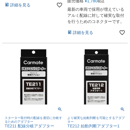
販売価格
¥
1,780
税込
詳細を見る
最新の車両で採用が増えている
アルミ配線に対して確実な取付
を行うためのコネクターです。
詳細を見る
スターター取付時の配線を適切に分岐す
より確実な始動判断を可能とするアダプ
るためのアダプター
ター
TE211 配線分岐アダプター
TE212 始動判断アダプター1