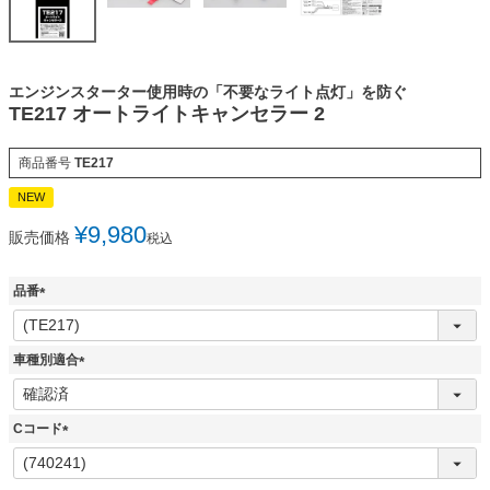
エンジンスターター使用時の「不要なライト点灯」を防ぐ
TE217 オートライトキャンセラー 2
商品番号
TE217
NEW
¥
9,980
販売価格
税込
品番
(
必
須
車種別適合
)
(
必
須
Cコード
)
(
必