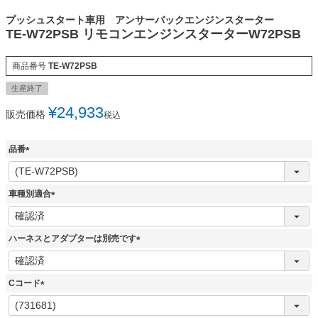
プッシュスタート車用 アンサーバックエンジンスターター
TE-W72PSB リモコンエンジンスターターW72PSB
商品番号
TE-W72PSB
生産終了
¥
24,933
販売価格
税込
品番
(
必
須
車種別適合
)
(
必
須
ハーネスとアダプターは別売です
)
(
必
須
Cコード
)
(
必