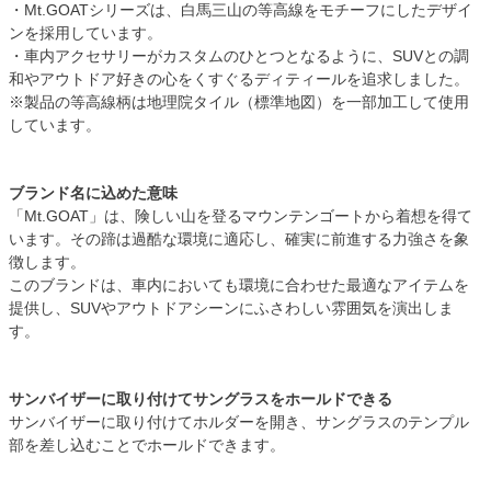
・Mt.GOATシリーズは、白馬三山の等高線をモチーフにしたデザイ
ンを採用しています。
・車内アクセサリーがカスタムのひとつとなるように、SUVとの調
和やアウトドア好きの心をくすぐるディティールを追求しました。
※製品の等高線柄は地理院タイル（標準地図）を一部加工して使用
しています。
ブランド名に込めた意味
「Mt.GOAT」は、険しい山を登るマウンテンゴートから着想を得て
います。その蹄は過酷な環境に適応し、確実に前進する力強さを象
徴します。
このブランドは、車内においても環境に合わせた最適なアイテムを
提供し、SUVやアウトドアシーンにふさわしい雰囲気を演出しま
す。
サンバイザーに取り付けてサングラスをホールドできる
サンバイザーに取り付けてホルダーを開き、サングラスのテンプル
部を差し込むことでホールドできます。