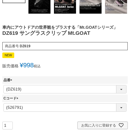
車内にアウトドアの世界観をプラスする「Mt.GOATシリーズ」
DZ619 サングラスクリップ Mt.GOAT
商品番号
DZ619
NEW
¥
998
販売価格
税込
品番
(
必
須
Cコード
)
(
必
須
)
お気に入りに登録する