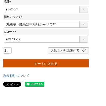
品番
(
必
須
送料について
)
(
必
須
Cコード
)
(
必
須
)
お気に入りに登録する
カートに入れる
返品特約について