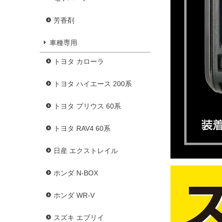
芳香剤
車種専用
トヨタ カローラ
トヨタ ハイエース 200系
トヨタ プリウス 60系
トヨタ RAV4 60系
日産 エクストレイル
ホンダ N-BOX
ホンダ WR-V
スズキ エブリイ