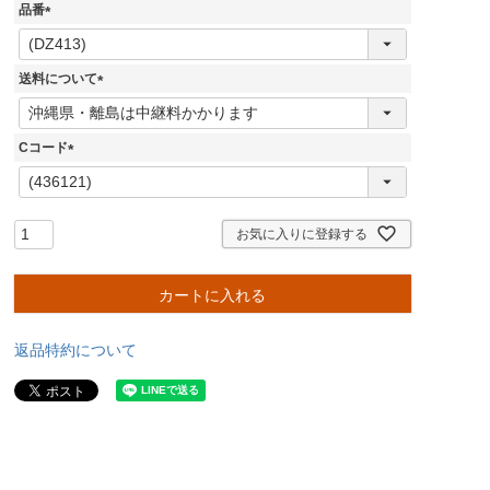
品番
(
必
須
送料について
)
(
必
須
Cコード
)
(
必
須
)
お気に入りに登録する
カートに入れる
返品特約について