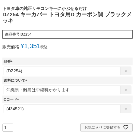
トヨタ車の純正リモコンキーにかぶせるだけ
DZ254 キーカバー トヨタ用D カーボン調 ブラックメ
ッキ
商品番号
DZ254
¥
1,351
販売価格
税込
品番
(
必
須
送料について
)
(
必
須
Cコード
)
(
必
須
)
お気に入りに登録する