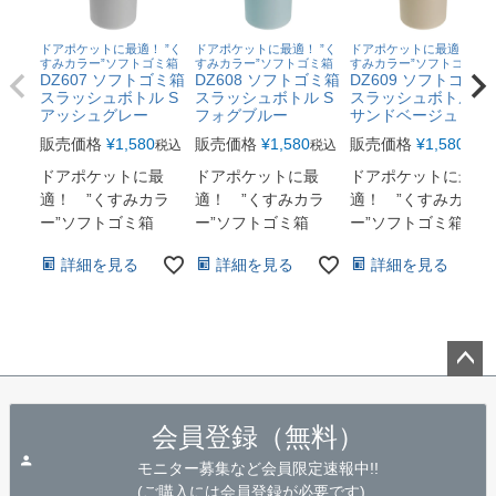
ドアポケットに最適！ ”く
ドアポケットに最適！ ”く
ドアポケットに最適！ ”く
すみカラー”ソフトゴミ箱
すみカラー”ソフトゴミ箱
すみカラー”ソフトゴミ箱
DZ607 ソフトゴミ箱
DZ608 ソフトゴミ箱
DZ609 ソフトゴミ箱
スラッシュボトル S
スラッシュボトル S
スラッシュボトル S
アッシュグレー
フォグブルー
サンドベージュ
販売価格
¥
1,580
販売価格
¥
1,580
販売価格
¥
1,580
税込
税込
税込
ドアポケットに最
ドアポケットに最
ドアポケットに最
適！ ”くすみカラ
適！ ”くすみカラ
適！ ”くすみカラ
ー”ソフトゴミ箱
ー”ソフトゴミ箱
ー”ソフトゴミ箱
詳細を見る
詳細を見る
詳細を見る
ペー
ジト
会員登録（無料）
ップ
へ
モニター募集など会員限定速報中!!
(ご購入には会員登録が必要です)