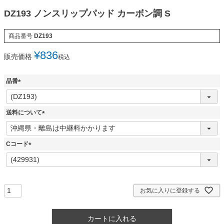
DZ193 ノンスリップパッド カーボン調 S
商品番号
DZ193
¥
836
販売価格
税込
品番
(
必
須
送料について
)
(
必
須
Cコード
)
(
必
須
)
お気に入りに登録する
カートに入れる