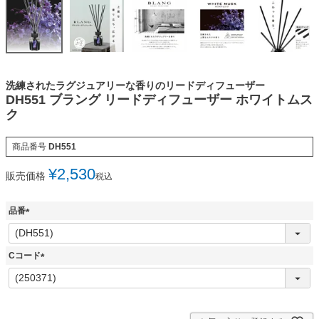
洗練されたラグジュアリーな香りのリードディフューザー
DH551 ブラング リードディフューザー ホワイトムス
ク
商品番号
DH551
¥
2,530
販売価格
税込
品番
(
必
須
Cコード
)
(
必
須
)