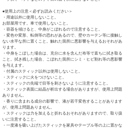
●使用上の注意＜必ずお読みください＞
・用途以外に使用しないこと。
お部屋用です。車で使用しないこと。
・容器を傾けると、中身がこぼれるので注意すること。
・変色や変形、転倒等の恐れがあるので、壁やカーテン等に接触し
ない水平な所に置くこと。触れた箇所に悪影響を与えるおそれがあ
ります。
・中身をこぼした場合は、充分に水を含んだ布等で直ちに拭き取る
こと。拭き残した場合、こぼれた箇所にシミ・ヒビ割れ等の悪影響
を与えます。
・付属のスティック以外は使用しないこと。
・スティックに火をつけないこと。
・スティックの先端で目等を刺さないように注意すること。
・スティック表面に結晶が析出する場合がありますが、使用上問題
ありません。
・香りに含まれる成分の影響で、液が若干変色することがあります
が、使用上問題ありません。
・スティックは力を加えると折れるおそれがありますので、取り扱
いに注意すること。
・一度液を吸い上げたスティックを家具やテーブル等の上に置かな