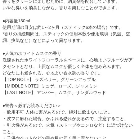
香りをクリーンに楽しむために、消臭剤を配合しています。
いやな臭いを消臭しながら、香りを楽しむことができます。
●内容量130ml
使用期間の目安は約1～2ヶ月（スティック6本の場合）です。
*香りの持続期間は、スティックの使用本数や使用環境（気温、空
調、換気など）などによって異なります。
●人気のホワイトムスクの香り
洗練されたホワイトフローラルをベースに、心地よいフルーツがア
クセントとなり、上質なムスクが優しく全体を包み込みます。
どなたにも愛される、心地よい香水調の香りです。
【TOP NOTE】 ラズベリー、グリーンアップル
【MIDDLE NOTE】ミュゲ、ローズ、ジャスミン
【LAST NOTE】 アンバー、ムスク、サンダルウッド
●警告＜必ずお読みください＞
・飲用不可 人体に害があるので、絶対に飲まないこと。
・皮フに触れた場合、かぶれる恐れがあるので、注意すること。
・引火性があるので、火気（ストーブやコンロなど）に近づけない
こと。
・子供やペットなどの手や目の届く所に置かないこと。