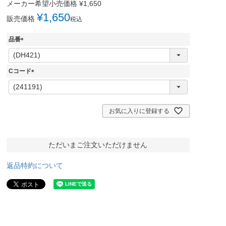
メーカー希望小売価格
¥
1,650
¥
1,650
販売価格
税込
品番
(
必
須
Cコード
)
(
必
須
)
お気に入りに登録する
ただいまご注文いただけません
返品特約について