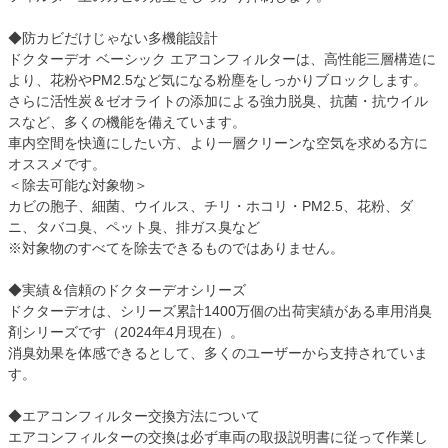
◆防カビだけじゃない多機能設計
ドクターデオ ベーシック エアコンフィルターは、高性能三層構造に
より、花粉やPM2.5など気になる粉塵をしっかりブロックします。
さらに活性炭＆ゼオライトの添加による強力脱臭、抗菌・抗ウイル
スなど、多くの機能を備えています。
車内空間を快適にしたい方、より一層クリーンな空気を求める方に
オススメです。
＜除去可能な対象物＞
カビの胞子、細菌、ウイルス、チリ・ホコリ・PM2.5、花粉、ダ
ニ、タバコ臭、ペット臭、排ガス臭など
※対象物のすべてを除去できるものではありません。
◆実績＆信頼のドクターデオシリーズ
ドクターデオは、シリーズ累計1400万個の出荷実績がある車用消臭
剤シリーズです（2024年4月現在）。
消臭効果を体感できるとして、多くのユーザーから支持されていま
す。
◆エアコンフィルター交換方法について
エアコンフィルターの交換は必ず車両の取扱説明書に従って作業し