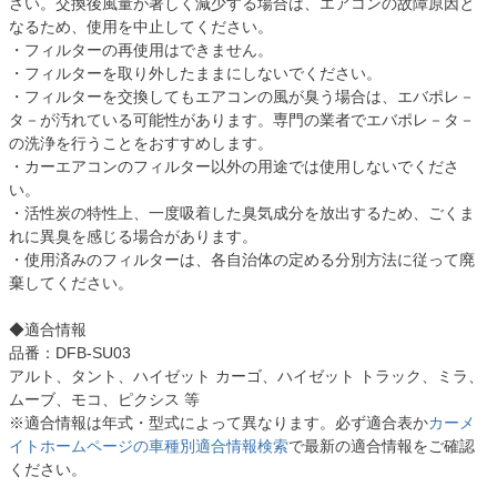
さい。交換後風量が著しく減少する場合は、エアコンの故障原因と
なるため、使用を中止してください。
・フィルターの再使用はできません。
・フィルターを取り外したままにしないでください。
・フィルターを交換してもエアコンの風が臭う場合は、エバポレ－
タ－が汚れている可能性があります。専門の業者でエバポレ－タ－
の洗浄を行うことをおすすめします。
・カーエアコンのフィルター以外の用途では使用しないでくださ
い。
・活性炭の特性上、一度吸着した臭気成分を放出するため、ごくま
れに異臭を感じる場合があります。
・使用済みのフィルターは、各自治体の定める分別方法に従って廃
棄してください。
◆適合情報
品番：DFB-SU03
アルト、タント、ハイゼット カーゴ、ハイゼット トラック、ミラ、
ムーブ、モコ、ピクシス 等
※適合情報は年式・型式によって異なります。必ず適合表か
カーメ
イトホームページの車種別適合情報検索
で最新の適合情報をご確認
ください。