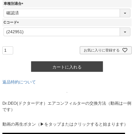
須
車種別適合
)
(
必
須
Cコード
)
(
必
須
)
お気に入りに登録する
カートに入れる
返品特約について
Dr.DEO(ドクターデオ）エアコンフィルターの交換方法（動画は一例
です）
動画の再生ボタン（▶をタップまたはクリックすると始まります）