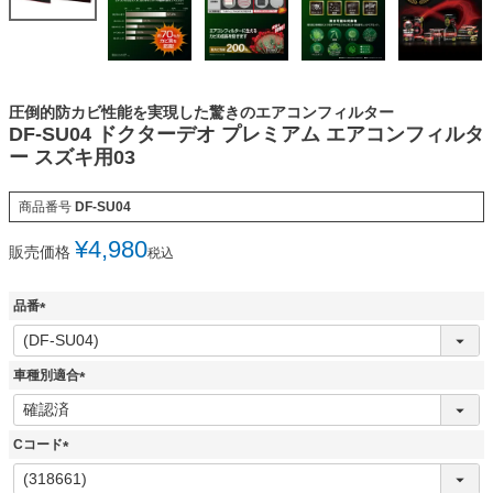
圧倒的防カビ性能を実現した驚きのエアコンフィルター
DF-SU04 ドクターデオ プレミアム エアコンフィルタ
ー スズキ用03
商品番号
DF-SU04
¥
4,980
販売価格
税込
品番
(
必
須
車種別適合
)
(
必
須
Cコード
)
(
必