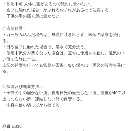
・飲用不可 人体に害があるので絶対に食べない。
・皮フに触れた場合、かぶれるおそれがあるので注意する。
・子供の手の届く所に置かない。
◇応急処置：
・万一飲み込んだ場合は、無理に吐き出さず、医師の診察を受け
る。
・目や皮フに触れた場合は、清水で充分洗う。
・使用中気分が悪くなった場合は、直ちに使用を中止し、通気のよ
い所で安静にする。
上記の処置を行っても状態が回復しない場合は、医師の診察を受け
る。
◇保管及び廃棄方法：
・子供の手の届かない所、直射日光の当たらない所、温度が40℃以
上にならない所、凍結しない所で保管する。
・中身を使い切ってから捨てる。
品番 D330