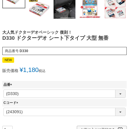
大人気ドクターデオベーシック 復刻！
D330 ドクターデオ シート下タイプ 大型 無香
商品番号
D330
NEW
¥
1,180
販売価格
税込
品番
(
必
須
Cコード
)
(
必
須
)