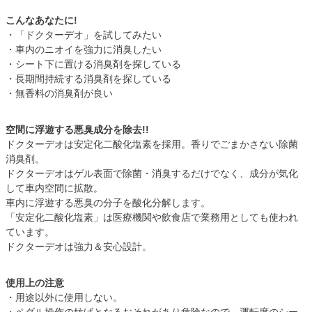
こんなあなたに!
・「ドクターデオ」を試してみたい
・車内のニオイを強力に消臭したい
・シート下に置ける消臭剤を探している
・長期間持続する消臭剤を探している
・無香料の消臭剤が良い
空間に浮遊する悪臭成分を除去!!
ドクターデオは安定化二酸化塩素を採用。香りでごまかさない除菌
消臭剤。
ドクターデオはゲル表面で除菌・消臭するだけでなく、成分が気化
して車内空間に拡散。
車内に浮遊する悪臭の分子を酸化分解します。
「安定化二酸化塩素」は医療機関や飲食店で業務用としても使われ
ています。
ドクターデオは強力＆安心設計。
使用上の注意
・用途以外に使用しない。