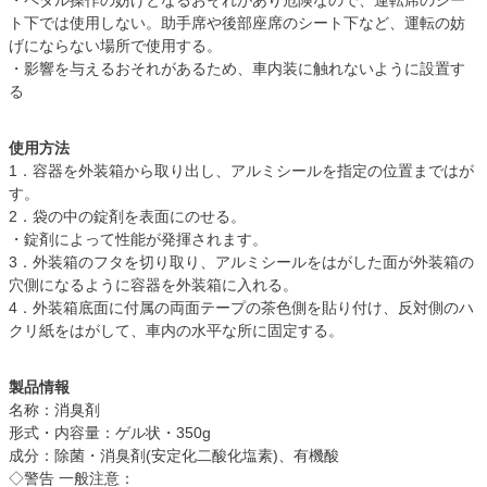
・ペダル操作の妨げとなるおそれがあり危険なので、運転席のシー
ト下では使用しない。助手席や後部座席のシート下など、運転の妨
げにならない場所で使用する。
・影響を与えるおそれがあるため、車内装に触れないように設置す
る
使用方法
1．容器を外装箱から取り出し、アルミシールを指定の位置まではが
す。
2．袋の中の錠剤を表面にのせる。
・錠剤によって性能が発揮されます。
3．外装箱のフタを切り取り、アルミシールをはがした面が外装箱の
穴側になるように容器を外装箱に入れる。
4．外装箱底面に付属の両面テープの茶色側を貼り付け、反対側のハ
クリ紙をはがして、車内の水平な所に固定する。
製品情報
名称：消臭剤
形式・内容量：ゲル状・350g
成分：除菌・消臭剤(安定化二酸化塩素)、有機酸
◇警告 一般注意：