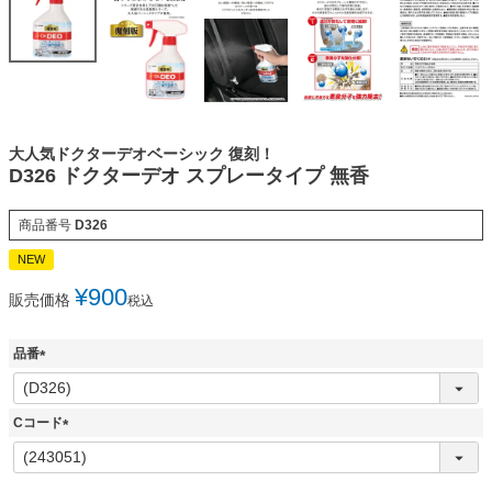
大人気ドクターデオベーシック 復刻！
D326 ドクターデオ スプレータイプ 無香
商品番号
D326
NEW
¥
900
販売価格
税込
品番
(
必
須
Cコード
)
(
必
須