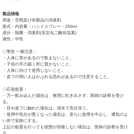
製品情報
用途：空間及び布製品の消臭剤
形式・内容量：ハンドスプレー・250ml
成分：除菌・消臭剤(安定化二酸化塩素)
液性：中性
◇警告 一般注意：
・人体に害があるので飲まないこと。
・子供の手の届く所に置かないこと。
・人体に向けて使用しないこと。
・皮フの弱い人はかぶれる恐れがあるので注意すること。
◇応急処置：
・万一飲み込んだ場合は、無理に吐き出さず、医師の診察を受け
る。
・目や皮フに触れた場合は、清水で充分洗う。
・使用中気分が悪くなった場合は、直ちに使用を中止し、通気のよ
い所で安静にする。
上記の処置を行っても状態が回復しない場合は、医師の診察を受け
る。