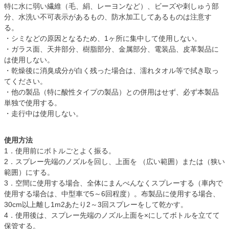
特に水に弱い繊維（毛、絹、レーヨンなど）、ビーズや刺しゅう部
分、水洗い不可表示があるもの、防水加工してあるものは注意す
る。
・シミなどの原因となるため、1ヶ所に集中して使用しない。
・ガラス面、天井部分、樹脂部分、金属部分、電装品、皮革製品に
は使用しない。
・乾燥後に消臭成分が白く残った場合は、濡れタオル等で拭き取っ
てください。
・他の製品（特に酸性タイプの製品）との併用はせず、必ず本製品
単独で使用する。
・走行中は使用しない。
使用方法
1．使用前にボトルごとよく振る。
2．スプレー先端のノズルを回し、上面を （広い範囲）または（狭い
範囲）にする。
3．空間に使用する場合、全体にまんべんなくスプレーする（車内で
使用する場合は、中型車で5～6回程度）。布製品に使用する場合、
30cm以上離し1m2あたり2～3回スプレーをして乾かす。
4．使用後は、スプレー先端のノズル上面を×にしてボトルを立てて
保管する。