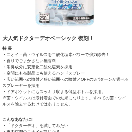
大人気ドクターデオベーシック 復刻！
特 長
・ニオイ・菌・ウイルスを二酸化塩素パワーで強力除去！
・香りでごまかさない無香料
・消臭成分に安定化二酸化塩素を採用
・空間にも布製品にも使えるハンドスプレー
・広い範囲への噴射／狭い範囲への噴射／OFFの3パターンが選べる
スプレーヤーを採用
・ドアポケットにもスッキリ収まる薄型ボトルを採用。
※菌・ウイルスは液付着面での効果になります。すべての菌・ウイ
ルスを除去するわけではありません。
こんなあなたに!
・「ドクターデオ」を試してみたい
・車内空間のニオイが気になる