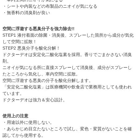
・シートや内装などの布製品のニオイが気になる
・無香料の消臭剤が良い
空間に浮遊する悪臭分子を強力除去!!
STEP1 液付着面の除菌・消臭後、スプレーした箇所から成分が気化
して空間に拡散！
STEP2 悪臭分子を酸化分解！
ドクターデオは安定化二酸化塩素を採用。香りでごまかさない消臭
剤。
ニオイが気になる所に直接スプレーして消臭後、成分がスプレーし
たところから気化し、車内空間に拡散。
空間に浮遊する悪臭の分子を酸化分解します。
「安定化二酸化塩素」は医療機関や飲食店で業務用としても使われ
ています。
ドクターデオは強力＆安心設計。
使用上の注意
・用途以外に使用しない。
・あらかじめ目立たないところで試し、変色・変質がないことを確
認してから使用する。