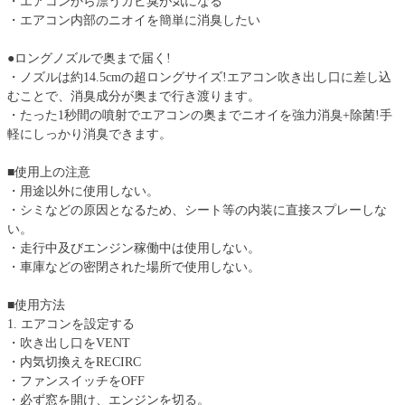
・エアコンから漂うカビ臭が気になる
・エアコン内部のニオイを簡単に消臭したい
●ロングノズルで奥まで届く!
・ノズルは約14.5cmの超ロングサイズ!エアコン吹き出し口に差し込
むことで、消臭成分が奥まで行き渡ります。
・たった1秒間の噴射でエアコンの奥までニオイを強力消臭+除菌!手
軽にしっかり消臭できます。
■使用上の注意
・用途以外に使用しない。
・シミなどの原因となるため、シート等の内装に直接スプレーしな
い。
・走行中及びエンジン稼働中は使用しない。
・車庫などの密閉された場所で使用しない。
■使用方法
1. エアコンを設定する
・吹き出し口をVENT
・内気切換えをRECIRC
・ファンスイッチをOFF
・必ず窓を開け、エンジンを切る。