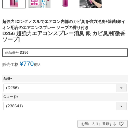
超強力!ロングノズルでエアコン内部のカビ臭を強力消臭+除菌!銀イ
オン配合のエアコンスプレー ソープの香り付き
D256 超強力エアコンスプレー消臭 銀 カビ臭用[微香
ソープ]
商品番号
D256
¥
770
販売価格
税込
品番
(
必
須
Cコード
)
(
必
須
)
お気に入りに登録する