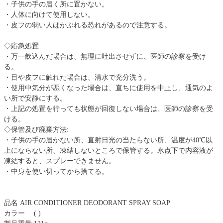
・子供の手の届く所に置かない。
・人体に向けて使用しない。
・皮フの弱い人はかぶれる恐れがあるので注意する。
◇応急処置:
・万一飲込んだ場合は、無理に吐出させずに、医師の診察を受け
る。
・目や皮フに触れた場合は、清水で充分洗う。
・使用中気分が悪くなった場合は、直ちに使用を中止し、通気のよ
い所で安静にする。
・上記の処置を行っても状態が回復しない場合は、医師の診察を受
ける。
◇保管及び廃棄方法:
・子供の手の届かない所、直射日光の当たらない所、温度が40℃以
上にならない所、凍結しないところで保管する。氷点下で内容液が
凍結すると、スプレーできません。
・中身を使い切ってから捨てる。
品名 AIR CONDITIONER DEODORANT SPRAY SOAP
カラー ( )