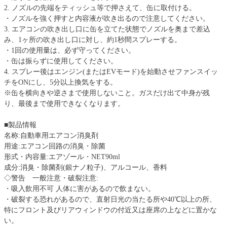
2. ノズルの先端をティッシュ等で押さえて、缶に取付ける。
・ノズルを強く押すと内容液が吹き出るので注意してください。
3. エアコンの吹き出し口に缶を立てた状態でノズルを奥まで差込
み、1ヶ所の吹き出し口に対し、約1秒間スプレーする。
・1回の使用量は、必ず守ってください。
・缶は振らずに使用してください。
4. スプレー後はエンジン(またはEVモード)を始動させファンスイッ
チをONにし、5分以上換気をする。
※缶を横向きや逆さまで使用しないこと。ガスだけ出て中身が残
り、最後まで使用できなくなります。
■製品情報
名称:自動車用エアコン消臭剤
用途:エアコン回路の消臭・除菌
形式・内容量:エアゾール・NET90ml
成分:消臭・除菌剤(銀ナノ粒子)、アルコール、香料
◇警告 一般注意・破裂注意:
・吸入飲用不可 人体に害があるので飲まない。
・破裂する恐れがあるので、直射日光の当たる所や40℃以上の所、
特にフロント及びリアウィンドウの付近又は座席の上などに置かな
い。