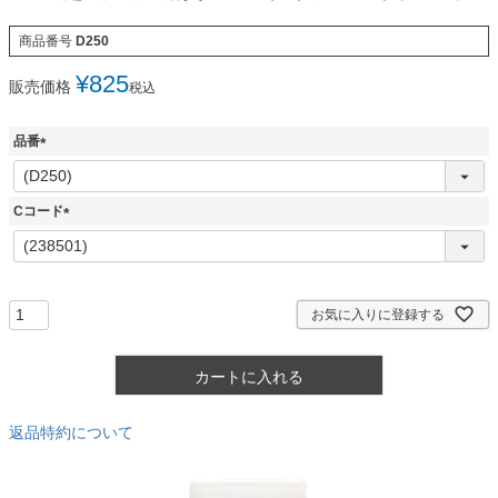
商品番号
D250
¥
825
販売価格
税込
品番
(
必
須
Cコード
)
(
必
須
)
お気に入りに登録する
カートに入れる
返品特約について