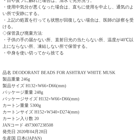
・目や皮フに触れた場合は、清水で充分洗う。
・使用中気分が悪くなった場合は、直ちに使用を中止し、通気のよ
い所で安静にする。
・上記の処置を行っても状態が回復しない場合は、医師の診察を受
ける。
◇保管及び廃棄方法:
・子供の手の届かない所、直射日光の当たらない所、温度が40℃以
上にならない所、凍結しない所で保管する。
・中身を使い切ってから捨てる
品名 DEODORANT BEADS FOR ASHTRAY WHITE MUSK
製品重量 246g
製品サイズ H132×W66×D66(mm)
パッケージ重量 248g
パッケージサイズ H132×W66×D66(mm)
カートン重量 5300g
カートンサイズ H152×W340×D274(mm)
カートン入り数 20
JANコード 4973007238508
発売日 2020年04月28日
生産国 日本(JAPAN)