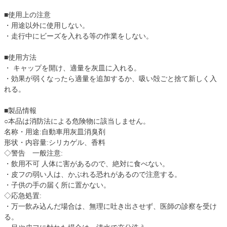
■使用上の注意
・用途以外に使用しない。
・走行中にビーズを入れる等の作業をしない。
■使用方法
・ キャップを開け、適量を灰皿に入れる。
・効果が弱くなったら適量を追加するか、吸い殻ごと捨て新しく入
れる。
■製品情報
○本品は消防法による危険物に該当しません。
名称・用途:自動車用灰皿消臭剤
形状・内容量:シリカゲル、香料
◇警告 一般注意:
・飲用不可 人体に害があるので、絶対に食べない。
・皮フの弱い人は、かぶれる恐れがあるので注意する。
・子供の手の届く所に置かない。
◇応急処置:
・万一飲み込んだ場合は、無理に吐き出させず、医師の診察を受け
る。