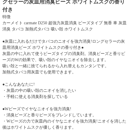
グセラーの灰皿用消臭ビーズ ホワイトムスクの香り
付き
特徴
カーメイト carmate D250 超強力灰皿消臭 ビーズタイプ 無香 車 灰皿
消臭 タバコ 加熱式タバコ 吸い殻 ホワイトムスク
●灰皿に入れるだけでタバコのニオイを強力消臭!ロングセラーの灰
皿用消臭ビーズ ホワイトムスクの香り付き●
灰皿の中に入れて使うビーズタイプの消臭剤。消臭ビーズと香りビ
ーズのWの効果で、吸い殻のイヤなニオイを除去します。
吸い殻と一緒に捨てられるから入れ替えもカンタンです。
加熱式タバコ用灰皿でも使用できます。
●こんなあなたに!
・灰皿の中の吸い殻のニオイを消したい
・手軽に使える消臭剤を探している
●Wビーズでイヤなニオイを強力消臭!
・消臭ビーズと香りビーズをブレンドしています。
・Wビーズの力で灰皿内のイヤなニオイを強力消臭!ニオイを消した
後はホワイトムスクが優しく香ります。