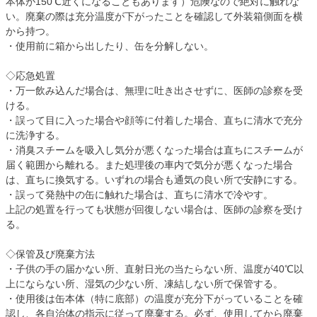
本体が150℃近くになることもあります）危険なので絶対に触れな
い。廃棄の際は充分温度が下がったことを確認して外装箱側面を横
から持つ。
・使用前に箱から出したり、缶を分解しない。
◇応急処置
・万一飲み込んだ場合は、無理に吐き出させずに、医師の診察を受
ける。
・誤って目に入った場合や顔等に付着した場合、直ちに清水で充分
に洗浄する。
・消臭スチームを吸入し気分が悪くなった場合は直ちにスチームが
届く範囲から離れる。また処理後の車内で気分が悪くなった場合
は、直ちに換気する。いずれの場合も通気の良い所で安静にする。
・誤って発熱中の缶に触れた場合は、直ちに清水で冷やす。
上記の処置を行っても状態が回復しない場合は、医師の診察を受け
る。
◇保管及び廃棄方法
・子供の手の届かない所、直射日光の当たらない所、温度が40℃以
上にならない所、湿気の少ない所、凍結しない所で保管する。
・使用後は缶本体（特に底部）の温度が充分下がっていることを確
認し、各自治体の指示に従って廃棄する。必ず、使用してから廃棄