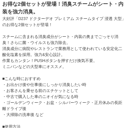
お得な2個セットが登場！消臭スチームがシート・内
装を強力消臭。
大好評「D237 ドクターデオ プレミアム スチームタイプ 浸透 大型」
のお得な2個セットが登場！
スチームに含まれる消臭成分がシート・内装の奥までごっそり消
臭！さらに菌・ウイルスも強力除去。
消臭成分に病院やレストランで業務用として使われている安定化二
酸化塩素を採用。強力&安心設計。
作業もカンタン！PUSHボタンを押すだけ換気不要。
ミニバンなどの大型車にオススメ。
■こんな時におすすめ
・お出かけ後や仕事後にしっかり消臭したい時
・お客さんを乗せる前のエチケットとして
・中古で購入した車のニオイが気になる時
・ゴールデンウィーク・お盆・シルバーウィーク・正月休みの長距
離ドライブ後
・大掃除の洗車後 など
■使用方法