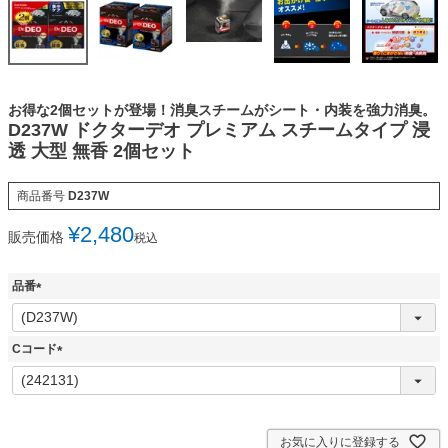
お得な2個セットが登場！消臭スチームがシート・内装を強力消臭。
D237W ドクターデオ プレミアム スチームタイプ 浸
透 大型 無香 2個セット
商品番号
D237W
¥
2,480
販売価格
税込
品番
(
必
須
Cコード
)
(
必
須
)
お気に入りに登録する