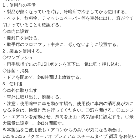
1．使用前の準備
・製品が熱くなっている時は、冷暗所で冷ましてから使用する。
・ペット、飲料物、ティッシュペーパ－等を車外に出し、窓が全て
閉まっていることを確認する。
◇車内に設置
・開封口を開ける。
・助手席のフロアマット中央に、傾かないように設置する。
2．製品を使用する。
◇ワンプッシュ
・両手親指で缶のPUSHボタンを真下に一気に強く押し込む。
◇除菌・消臭
・ドアを閉めて、約6時間以上放置する。
3．使用後
◇車外に取り出す
・車外に取り出し、廃棄する。
・注意：使用途中に車を動かす場合、使用後に車内の消毒臭が気に
なる場合は、換気作業を行ってください。〇窓を開ける。〇エンジ
ン・エアコンを始動させ、風向を正面・内気循環に設定する。〇最
大風量に設定し、約3分間回す。
※本製品をご使用後もエアコンからの臭いが気になる場合は、
D234/D235 ドクターデオ プレミアム スチームタイプ 循環 をお使い