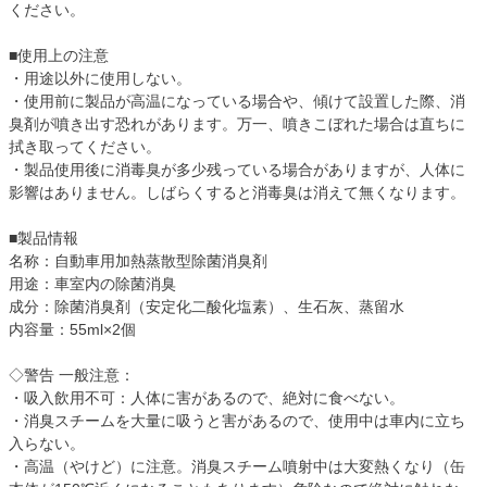
ください。
■使用上の注意
・用途以外に使用しない。
・使用前に製品が高温になっている場合や、傾けて設置した際、消
臭剤が噴き出す恐れがあります。万一、噴きこぼれた場合は直ちに
拭き取ってください。
・製品使用後に消毒臭が多少残っている場合がありますが、人体に
影響はありません。しばらくすると消毒臭は消えて無くなります。
■製品情報
名称：自動車用加熱蒸散型除菌消臭剤
用途：車室内の除菌消臭
成分：除菌消臭剤（安定化二酸化塩素）、生石灰、蒸留水
内容量：55ml×2個
◇警告 一般注意：
・吸入飲用不可：人体に害があるので、絶対に食べない。
・消臭スチームを大量に吸うと害があるので、使用中は車内に立ち
入らない。
・高温（やけど）に注意。消臭スチーム噴射中は大変熱くなり（缶