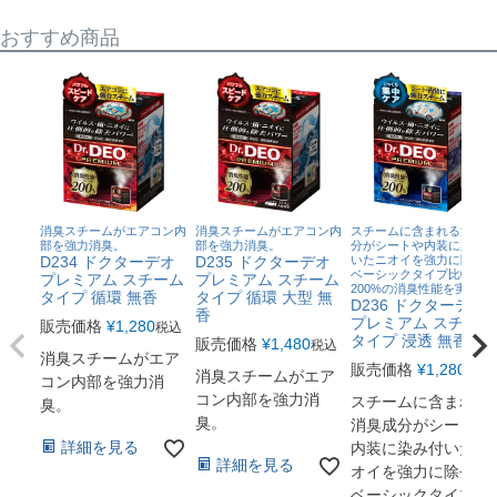
おすすめ商品
消臭スチームがエアコン内
消臭スチームがエアコン内
スチームに含まれる消臭成
部を強力消臭。
部を強力消臭。
分がシートや内装に染み付
D234 ドクターデオ
D235 ドクターデオ
いたニオイを強力に除去！
ベーシックタイプ比較
プレミアム スチーム
プレミアム スチーム
200%の消臭性能を実現。
タイプ 循環 無香
タイプ 循環 大型 無
D236 ドクターデオ
香
プレミアム スチーム
販売価格
¥
1,280
税込
タイプ 浸透 無香
販売価格
¥
1,480
税込
消臭スチームがエア
販売価格
¥
1,280
税込
消臭スチームがエア
コン内部を強力消
コン内部を強力消
スチームに含まれる
臭。
臭。
消臭成分がシートや
詳細を見る
内装に染み付いたニ
詳細を見る
オイを強力に除去！
ベーシックタイプ比