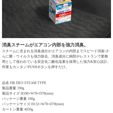
消臭スチームがエアコン内部を強力消臭。
スチームに含まれる消臭成分がエアコンの内部までスピード消臭!さ
らに菌・ウイルスも強力除去。消臭成分に病院やレストランで業務
用として使われている安定化二酸化塩素を採用した強力&安心設計。
作業もカンタン!PUSHボタンを押すだけ。
品名 DR.DEO STEAM TYPE
製品重量 190g
製品サイズ H100×W78×D78(mm)
パッケージ重量 190g
パッケージサイズ H132×W78×D78(mm)
カートン重量 4050g