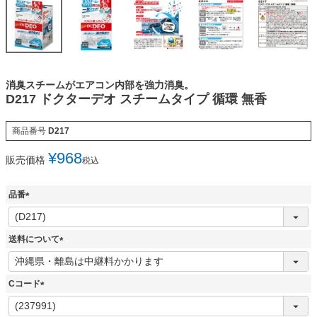
消臭スチームがエアコン内部を強力消臭。
D217 ドクターデオ スチームタイプ 循環 無香
商品番号
D217
¥
968
販売価格
税込
品番
(
必
須
送料について
)
(
必
須
Cコード
)
(
必