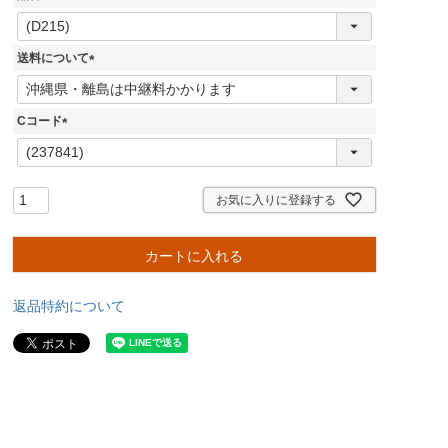
(
必
須
送料について
)
(
必
須
Cコード
)
(
必
須
)
お気に入りに登録する
カートに入れる
返品特約について