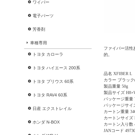
ワイパー
電子パーツ
芳香剤
車種専用
ファイバー活性
トヨタ カローラ
的。
トヨタ ハイエース 200系
品名 XFIBER L
カラー ブラック(
トヨタ プリウス 60系
製品重量 50g
製品サイズ H8×W1
トヨタ RAV4 60系
パッケージ重量 7
パッケージサイズ H
日産 エクストレイル
カートン重量 340
カートンサイズ H2
ホンダ N-BOX
カートン入り数 
JANコード 49730