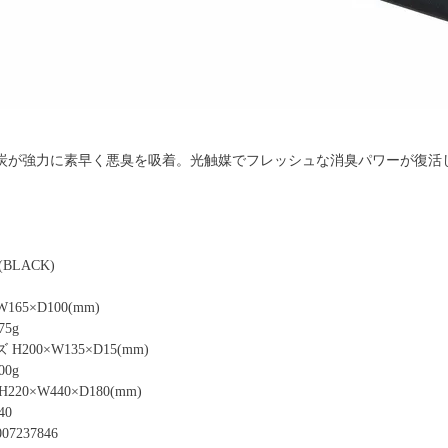
炭が強力に素早く悪臭を吸着。光触媒でフレッシュな消臭パワーが復活し
BLACK)
65×D100(mm)
5g
200×W135×D15(mm)
0g
20×W440×D180(mm)
40
07237846