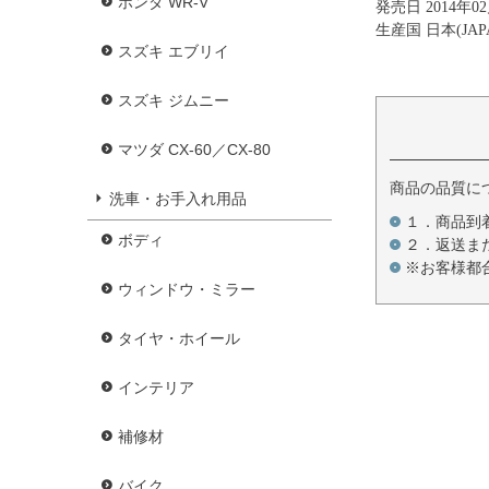
ホンダ WR-V
発売日 2014年0
生産国 日本(JAP
スズキ エブリイ
スズキ ジムニー
マツダ CX-60／CX-80
商品の品質に
洗車・お手入れ用品
１．商品到
ボディ
２．返送ま
※お客様都
ウィンドウ・ミラー
タイヤ・ホイール
インテリア
補修材
バイク