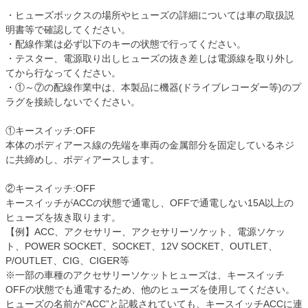
・ヒューズボックスの場所やヒューズの詳細については車の取扱説
明書等で確認してください。
・配線作業は必ず以下のキーの状態で行ってください。
・テスター、電源取り出しヒューズの抜き差しは電源線を取り外し
てから行なってください。
・①～⑦の配線作業中は、本製品に機器(ドライブレコーダー等)のプ
ラグを接続しないでください。
①キースイッチ:OFF
本体のボディアース線の先端を車両の金属部分を固定しているネジ
に共締めし、ボディアースします。
②キースイッチ:OFF
キースイッチがACCの状態で通電し、OFFで通電しない15A以上の
ヒューズを抜き取ります。
【例】ACC、アクセサリー、アクセサリーソケット、電源ソケッ
ト、POWER SOCKET、SOCKET、12V SOCKET、OUTLET、
P/OUTLET、CIG、CIGER等
※一部の車種のアクセサリーソケットヒューズは、キースイッチ
OFFの状態でも通電するため、他のヒューズを使用してください。
ヒューズの名前が“ACC”と記載されていても、キースイッチACCに連