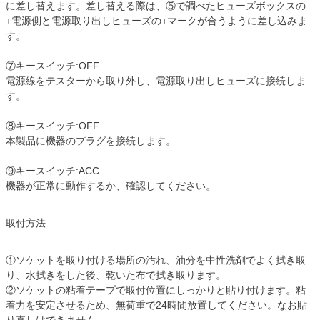
に差し替えます。差し替える際は、⑤で調べたヒューズボックスの
+電源側と電源取り出しヒューズの+マークが合うように差し込みま
す。
⑦キースイッチ:OFF
電源線をテスターから取り外し、電源取り出しヒューズに接続しま
す。
⑧キースイッチ:OFF
本製品に機器のプラグを接続します。
⑨キースイッチ:ACC
機器が正常に動作するか、確認してください。
取付方法
①ソケットを取り付ける場所の汚れ、油分を中性洗剤でよく拭き取
り、水拭きをした後、乾いた布で拭き取ります。
②ソケットの粘着テープで取付位置にしっかりと貼り付けます。粘
着力を安定させるため、無荷重で24時間放置してください。なお貼
り直しはできません。