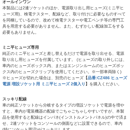
オールインワン
本製品には2連ソケットのほか、電源取り出し用ヒューズ(ミニ平ヒ
ューズ用)、検電テスター、配線など、取り付けに必要なものすべて
を同梱しているので、改めて検電テスターや電工ペンチ等の専門工
具を用意する必要がありません。また、むずかしい配線加工をする
必要もありません。
ミニ平ヒューズ専用
純正のミニ平ヒューズと差し替えるだけで電源を取り出せる、電源
取り出し用ヒューズを付属しています。 (ヒューズの取り外しには、
車内のヒューズボックス内、またはエンジンルームのヒューズボッ
クス内のヒューズクリップを使用してください。※一部車両除く)
※ヒューズが切れた場合は、別売のヒューズ
【
品番:CZ486 ヒューズ
電源 増設ソケット用 ミニ平ヒューズ 2個入り
】
を購入ください。
スッキリ配線
車の純正ソケットから分岐するタイプの増設ソケットで電源を増や
すと、車内が電装機器の配線でごちゃごちゃしやすいですが、本製
品を使用すると配線はインパネ(インストルメントパネル)の中で済ま
せ、2連ソケットをコンソールの側面などに設置できるので、車内
(特にソケット周辺)がスッキリします。