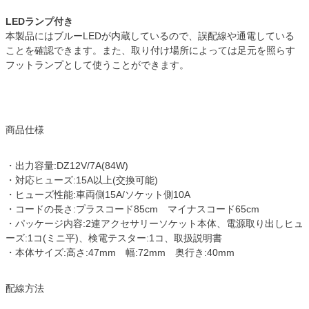
LEDランプ付き
本製品にはブルーLEDが内蔵しているので、誤配線や通電している
ことを確認できます。また、取り付け場所によっては足元を照らす
フットランプとして使うことができます。
商品仕様
・出力容量:DZ12V/7A(84W)
・対応ヒューズ:15A以上(交換可能)
・ヒューズ性能:車両側15A/ソケット側10A
・コードの長さ:プラスコード85cm マイナスコード65cm
・パッケージ内容:2連アクセサリーソケット本体、電源取り出しヒュ
ーズ:1コ(ミニ平)、検電テスター:1コ、取扱説明書
・本体サイズ:高さ:47mm 幅:72mm 奥行き:40mm
配線方法