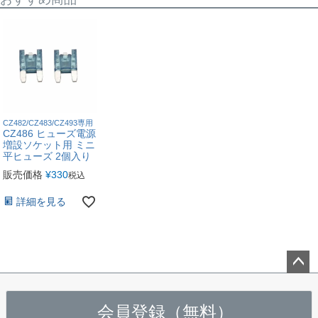
CZ482/CZ483/CZ493専用
CZ486 ヒューズ電源
増設ソケット用 ミニ
平ヒューズ 2個入り
販売価格
¥
330
税込
詳細を見る
ペー
ジト
会員登録（無料）
ップ