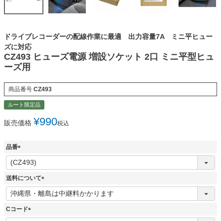
ドライブレコーダーの配線作業に最適 出力容量7A ミニ平ヒュー
ズに対応
CZ493 ヒューズ電源 増設ソケット 2口 ミニ平型ヒュ
ーズ用
商品番号
CZ493
ルート限定品
¥
990
販売価格
税込
品番
(
必
須
送料について
)
(
必
須
Cコード
)
(