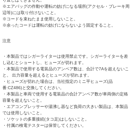
※エアバッグの作動や運転の妨げになる場所(アクセル・ブレーキ周
辺等)には取り付けないこと。
※コードを束ねたまま使用しないこと。
※余ったコードは運転の妨げにならないよう固定すること。
注意
・本製品ではシガーライターは使用禁止です。シガーライターを差
し込むとショートし、ヒューズが切れます。
・本製品で使用する電装品のアンペア数は、合計で7Aを超えないこ
と。 出力容量を超えるとヒューズが切れます。
・ヒューズが切れた場合は、当社指定のミニ平ヒューズ(品
番:CZ486)と交換してください。
・本製品と車両で使用する電装品の合計アンペア数が車両側の定格
容量を超えないこと。
・エアコンプレッサーや湯沸し器など負荷の大きい製品は、本製品
では使用しないこと。
・ソケットの多重接続(タコ足)はしないこと。
・付属の検電テスターは保管してください。