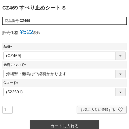
CZ469 すべり止めシート S
商品番号
CZ469
¥
522
販売価格
税込
品番
(
必
須
送料について
)
(
必
須
Cコード
)
(
必
須
)
お気に入りに登録する
カートに入れる