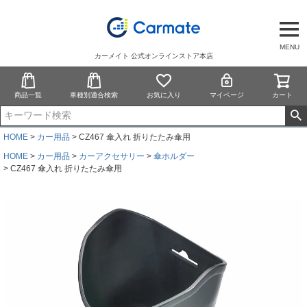
MENU
カーメイト 公式オンラインストア本店
商品一覧
車種別適合検索
お気に入り
マイページ
カート
HOME
カー用品
CZ467 傘入れ 折りたたみ傘用
HOME
カー用品
カーアクセサリー
傘ホルダー
CZ467 傘入れ 折りたたみ傘用