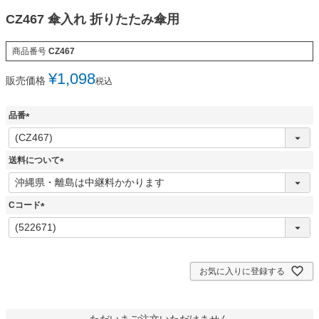
CZ467 傘入れ 折りたたみ傘用
商品番号
CZ467
¥
1,098
販売価格
税込
品番
(
必
須
送料について
)
(
必
須
Cコード
)
(
必
須
)
お気に入りに登録する
ただいまご注文いただけません