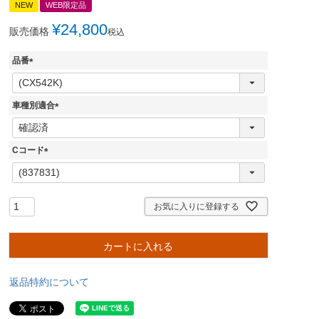
NEW
WEB限定品
¥
24,800
販売価格
税込
品番
(
必
須
車種別適合
)
(
必
須
Cコード
)
(
必
須
)
お気に入りに登録する
カートに入れる
返品特約について