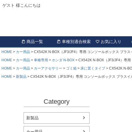
ゲスト 様こんにちは
商品一覧
車種別適合検索
お気に入り
HOME
カー用品
CX542K N-BOX（JF3/JF4）専用 コンソールボックス プラ
HOME
カー用品
車種専用
ホンダ N-BOX
CX542K N-BOX（JF3/JF4
HOME
カー用品
カーアクセサリー
ゴミ箱
床に置くタイプ
CX542K N
HOME
新製品
CX542K N-BOX（JF3/JF4）専用 コンソールボックス プラス
Category
新製品
カー用品